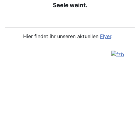
Seele weint.
Hier findet ihr unseren aktuellen
Flyer
.
Copyright © 2026 steg-
Impressum
barsinghausen.de. Alle Rechte
vorbehalten.
Unterstützer
Joomla!
ist freie, unter der
GNU/GPL-
Mitgliederbereich
Lizenz
veröffentlichte Software.